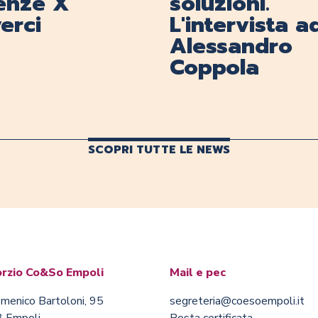
renze X
soluzioni.
erci
L'intervista a
Alessandro
Coppola
SCOPRI TUTTE LE NEWS
rzio Co&So Empoli
Mail e pec
menico Bartoloni, 95
segreteria@coesoempoli.it
 Empoli
Posta certificata