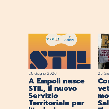
25 Giugno 2026
25 Gi
A Empoli nasce
Con
STIL, il nuovo
vet
Servizio
mob
Territoriale per
Sa