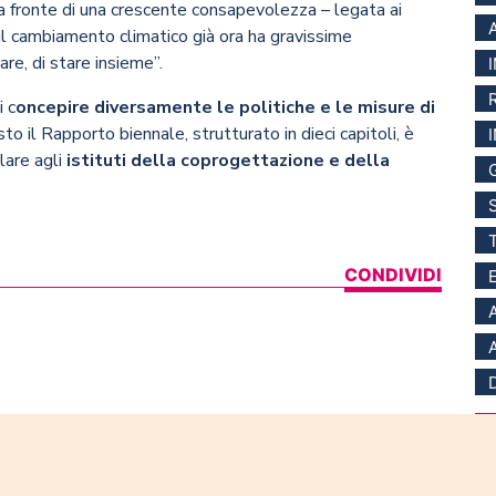
a fronte di una crescente consapevolezza – legata ai
 il cambiamento climatico già ora ha gravissime
re, di stare insieme”.
i c
oncepire diversamente le politiche e le misure di
o il Rapporto biennale, strutturato in dieci capitoli, è
olare agli
istituti della coprogettazione e della
CONDIVIDI