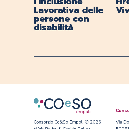
l’Inclusione
Fi
Lavorativa delle
Viv
persone con
disabilità
Conso
Consorzio Co&So Empoli © 2026
Via Do
Web Policy & Cookie Policy
50053