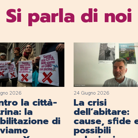
Si parla di noi
ugno 2026
24 Giugno 2026
tro la città-
La crisi
rina: la
dell’abitare:
ilitazione di
cause, sfide 
lviamo
possibili