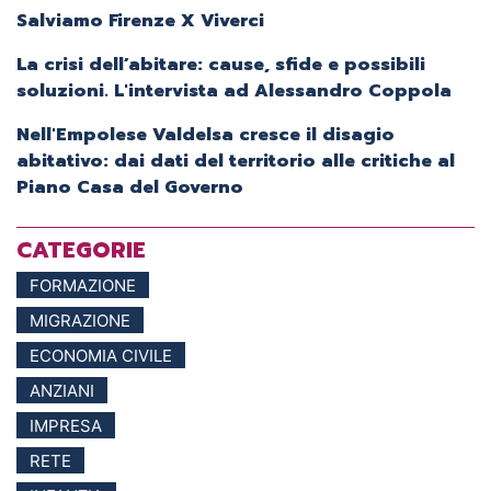
Salviamo Firenze X Viverci
La crisi dell’abitare: cause, sfide e possibili
soluzioni. L'intervista ad Alessandro Coppola
Nell'Empolese Valdelsa cresce il disagio
abitativo: dai dati del territorio alle critiche al
Piano Casa del Governo
CATEGORIE
FORMAZIONE
MIGRAZIONE
ECONOMIA CIVILE
ANZIANI
IMPRESA
RETE