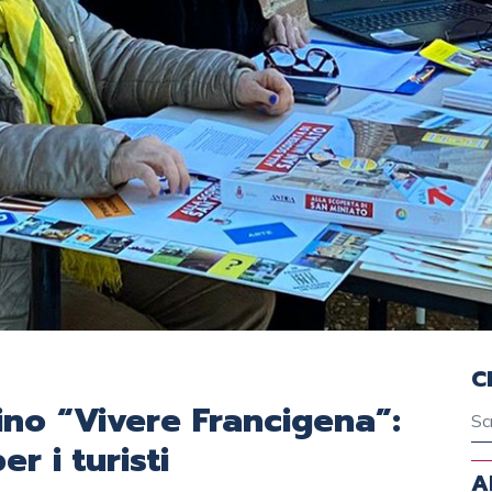
C
rino “Vivere Francigena”:
er i turisti
A