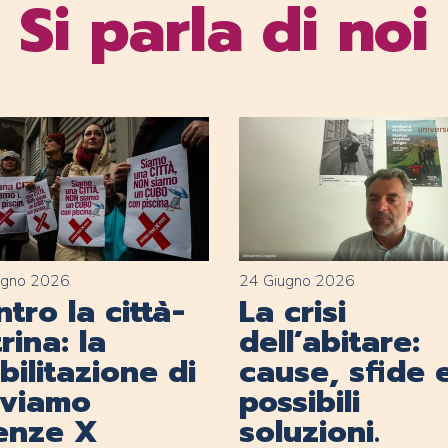
Si parla di noi
ugno 2026
24 Giugno 2026
tro la città-
La crisi
rina: la
dell’abitare:
ilitazione di
cause, sfide 
lviamo
possibili
renze X
soluzioni.