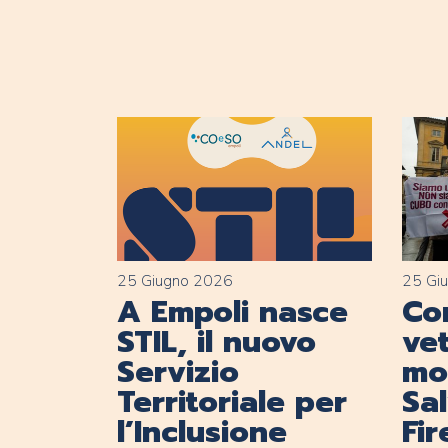
25 Giugno 2026
25 Gi
A Empoli nasce
Con
STIL, il nuovo
vet
Servizio
mob
Territoriale per
Sa
l’Inclusione
Fi