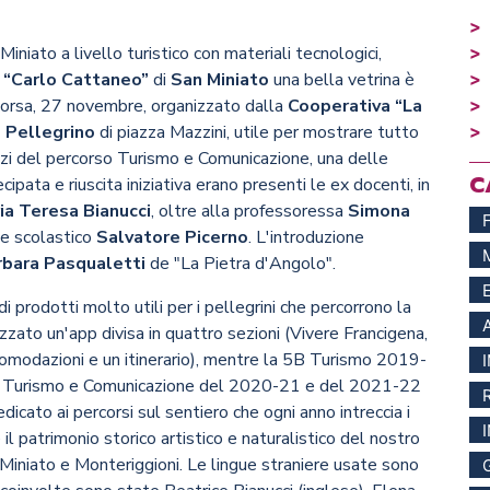
niato a livello turistico con materiali tecnologici,
o “Carlo Cattaneo”
di
San Miniato
una bella vetrina è
corsa, 27 novembre, organizzato dalla
Cooperativa “La
 Pellegrino
di piazza Mazzini, utile per mostrare tutto
azzi del percorso Turismo e Comunicazione, una delle
C
cipata e riuscita iniziativa erano presenti le ex docenti, in
ia Teresa Bianucci
, oltre alla professoressa
Simona
te scolastico
Salvatore Picerno
. L'introduzione
bara Pasqualetti
de "La Pietra d'Angolo".
di prodotti molto utili per i pellegrini che percorrono la
zato un'app divisa in quattro sezioni (Vivere Francigena,
accomodazioni e un itinerario), mentre la 5B Turismo 2019-
so Turismo e Comunicazione del 2020-21 e del 2021-22
dicato ai percorsi sul sentiero che ogni anno intreccia i
 il patrimonio storico artistico e naturalistico del nostro
n Miniato e Monteriggioni. Le lingue straniere usate sono