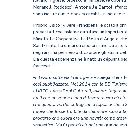
italiano, inglese, tedesco e francese: le docent
Marianelli (tedesco),
Antonella Bartoli
(franc
sono inoltre due e-book scaricabili, in
inglese
e
Proprio il sito “
Vivere Francigena
” è stato il pr
presentati, che insieme cumulano un importante 
Miniato. La Cooperativa La Pietra d'Angolo, ch
San Miniato, ha ormai da dieci anni uno stretto 
negli anni ha permesso di ospitare gli alunni del
Da questa esperienza ne è nato un dépliant dedi
francese.
«
Il lavoro sulla via Francigena
– spiega Elena M
così pubblicizzata. Nel 2014 con la 5B Turis
LUBEC, Lucca Beni Culturali, evento legato al
Fu lì che mi venne l’idea di lavorare con gli al
che questa via dei pellegrini fa tappa anche a
nuova che fosse fruibile da chiunque. Così al
prodotto che allora era una novità: come creare
scolastico. Ma fu per gli alunni una grande so