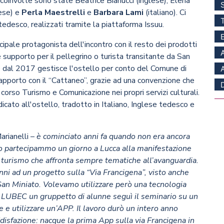
i coinvolte sono state Beatrice Bianucci (inglese), Elena
ese) e
Perla Maestrelli
e
Barbara Lami
(italiano). Ci
tedesco
, realizzati tramite la piattaforma Issuu.
incipale protagonista dell'incontro con il resto dei prodotti
supporto per il pellegrino o turista transitante da San
e dal 2017 gestisce l'ostello per conto del Comune di
rapporto con il “Cattaneo”, grazie ad una convenzione che
 corso Turismo e Comunicazione nei propri servizi culturali.
cato all'ostello, tradotto in Italiano, Inglese tedesco e
arianelli –
è cominciato anni fa quando non era ancora
mo partecipammo un giorno a Lucca alla manifestazione
 turismo che affronta sempre tematiche all’avanguardia.
unni ad un progetto sulla “Via Francigena”, visto anche
 San Miniato. Volevamo utilizzare però una tecnologia
la LUBEC un gruppetto di alunne seguì il seminario su un
 e utilizzare un’APP. Il lavoro durò un intero anno
ddisfazione: nacque la prima App sulla via Francigena in