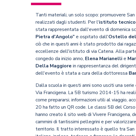
Tanti materiali, un solo scopo: promuovere San Mi
realizzati dagli studenti. Per l'
istituto tecnic
stata rappresentata dall'evento di domenica s
Pietra d'Angolo”
e ospitato dall'
Ostello del
ciò che in questi anni è stato prodotto dai rag
eccellenze dell'istituto di via Catena. Alla parte
congedo da inizio anno,
Elena Marianelli
e
Mar
Della Maggiore
in rappresentanza del dirigen
dell'evento è stata a cura della dottoressa
Bar
Dalla scuola in questi anni sono usciti una serie 
Via Francigena. La 5B turismo 2014-15 ha realiz
come prepararsi, informazioni utili al viaggio, 
20 ha fatto un QR code. Le classi 5B del Cor
hanno creato il sito web di Vivere Francigena, de
cammini di tantissimi pellegrini e per valorizzare
territorio. Il tratto interessato è quello tra Sa