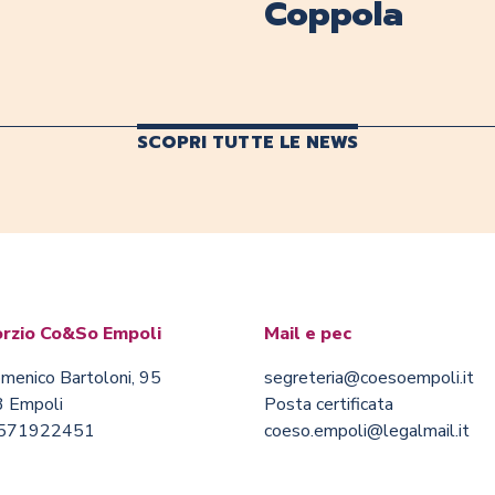
Coppola
SCOPRI TUTTE LE NEWS
rzio Co&So Empoli
Mail e pec
menico Bartoloni, 95
segreteria@coesoempoli.it
 Empoli
Posta certificata
0571922451
coeso.empoli@legalmail.it