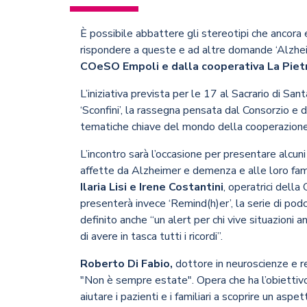
È possibile abbattere gli stereotipi che ancora
rispondere a queste e ad altre domande ‘Alzheim
COeSO Empoli e dalla cooperativa La Pietra
L’iniziativa prevista per le 17 al Sacrario di San
‘Sconfini’, la rassegna pensata dal Consorzio e 
tematiche chiave del mondo della cooperazione
L’incontro sarà l’occasione per presentare alcuni
affette da Alzheimer e demenza e alle loro fami
Ilaria Lisi e Irene Costantini
, operatrici dell
presenterà invece ‘Remind(h)er’, la serie di pod
definito anche “un alert per chi vive situazioni 
di avere in tasca tutti i ricordi”.
Roberto Di Fabio,
dottore in neuroscienze e re
"Non è sempre estate". Opera che ha l’obiettivo
aiutare i pazienti e i familiari a scoprire un as