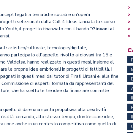
concept legati a tematiche sociali e un'opera
progetti selezionati dalla Call 4 Ideas lanciata lo scorso
 Youth, il progetto finanziato con il bando "
Giovani al
anisì.
all:
artistico/culturale; tecnologie/digitale;
C
anno partecipato all'appello, rivolto ai giovani tra 15 e
no Valdelsa, hanno realizzato in questi mesi, insieme al
e le proprie idee embrionali in progetti di fattibilità. I
pagnati in questi mesi dai tutor di Pirati Urbani e, alla fine
na Commissione di esperti, formata da rappresentanti del
ore, che ha scelto le tre idee da finanziare con mille
 quello di dare una spinta propulsiva alla creatività
in realtà, cercando, allo stesso tempo, di intrecciare idee,
perazione anche in un contesto competitivo come quello di