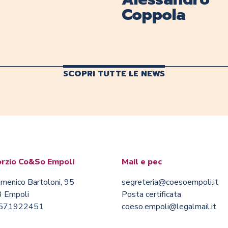
Coppola
SCOPRI TUTTE LE NEWS
rzio Co&So Empoli
Mail e pec
menico Bartoloni, 95
segreteria@coesoempoli.it
 Empoli
Posta certificata
0571922451
coeso.empoli@legalmail.it