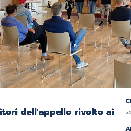
C
itori dell'appello rivolto ai
A