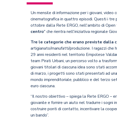
Un mensile di informazione per i giovani, video 
cinematografica in quattro episodi. Questi i tre 
ottobre dalla Rete ERGO, nell'ambito di Open to
centro
" che rientra nell'iniziativa regionale Giov
Tre le categorie che erano previste dalla c
artigianato/manufatti/produzione. I ragazzi che h
29 anni residenti nel territorio Empolese Valdar
team Pirati Urbani, un percorso volto a trasformar
giovani titolari di ciascuna idea sono stati accom
di marzo, i progetti sono stati presentati ad u
mondo imprenditoriale, pubblico e del terzo sett
euro ciascuna.
“Il nostro obiettivo – spiega la Rete ERGO – era
giovanile e fornire un aiuto nel tradurre i sogni 
costruire ponti di contatto, incentivare la coo
un bando”.