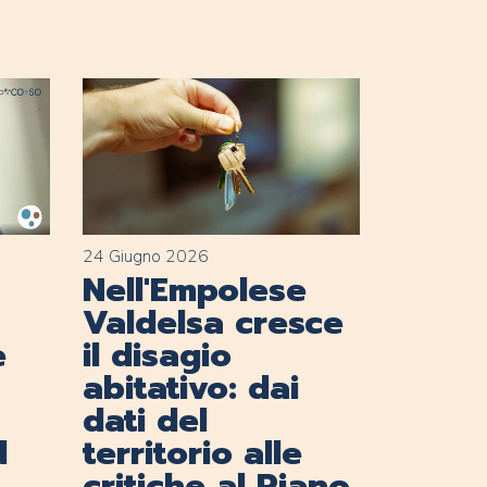
24 Giugno 2026
Nell'Empolese
Valdelsa cresce
e
il disagio
abitativo: dai
dati del
d
territorio alle
critiche al Piano