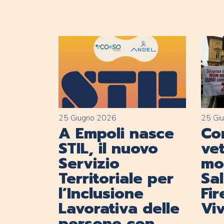
25 Giugno 2026
25 Gi
A Empoli nasce
Con
STIL, il nuovo
vet
Servizio
mob
Territoriale per
Sa
l’Inclusione
Fi
Lavorativa delle
Viv
persone con