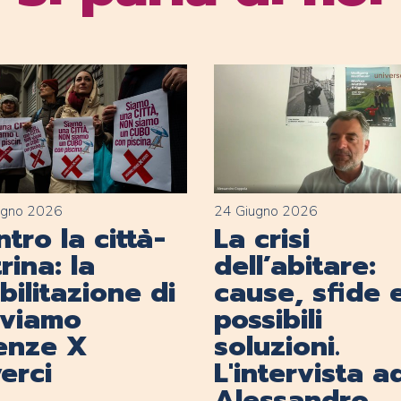
ugno 2026
24 Giugno 2026
tro la città-
La crisi
rina: la
dell’abitare:
ilitazione di
cause, sfide 
lviamo
possibili
renze X
soluzioni.
erci
L'intervista a
Alessandro