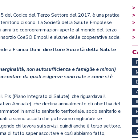
55 del Codice del Terzo Settore del 2017, è una pratica
territorio ci sono. La Società della Salute Empolese
imi anni tre coprogrammazioni aperte al mondo del terzo
Consorzio CoeSO Empoli e alcune delle cooperative socie.
ande a
Franco Doni, direttore Società della Salute
C
rginalità, non autosufficienza e famiglie e minori)
 raccontare da quali esigenze sono nate e come si è
l Pis (Piano Integrato di Salute), che riguardava il
ivo Annuale), che declina annualmente gli obiettivi del
rammatori in ambito sanitario territoriale, socio sanitario e
nuali ci siamo accorti che potevamo migliorare se
ndo chi lavora sui servizi, quindi anche il terzo settore.
ma di tutto saper ascoltare e così abbiamo fatto,