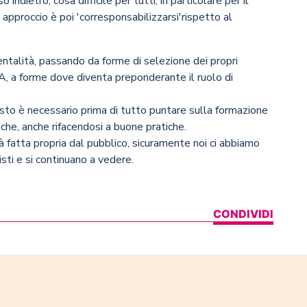
 indietro, cosa difficile per tutti, in particolare per il
 approccio è poi 'corresponsabilizzarsi'rispetto al
entalità, passando da forme di selezione dei propri
 PA, a forme dove diventa preponderante il ruolo di
esto è necessario prima di tutto puntare sulla formazione
iche, anche rifacendosi a buone pratiche.
 fatta propria dal pubblico, sicuramente noi ci abbiamo
isti e si continuano a vedere.
CONDIVIDI