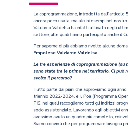
La coprogrammazione, introdotta dall'articolo 
ancora poco usata, ma alcuni esempi nel nostro 
Valdarno Valdelsa ha infatti attivato negli ult
settore, alle quali hanno partecipato anche il 
Per saperne di più abbiamo rivolto alcune dom
Empolese Valdarno Valdelsa.
Le tre esperienze di coprogrammazione (su ma
sono state tra le prime nel territorio. Ci può
svolto il percorso?
Tutto parte dai piani che approviamo ogni anno, i
triennio 2022-2024, e il Poa (Programma Operat
PIS, nei quali raccogliamo tutti gli indirizzi prog
socio assistenziale. Lavorando agli obiettivi an
avessimo avuto un quadro più completo, coinvolge
Siamo convinti che per programmare bisogna pri