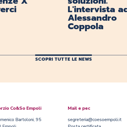
renze X
soluzioni.
erci
L'intervista a
Alessandro
Coppola
SCOPRI TUTTE LE NEWS
rzio Co&So Empoli
Mail e pec
menico Bartoloni, 95
segreteria@coesoempoli.it
 Empoli
Posta certificata