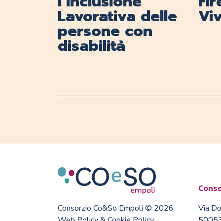
l’Inclusione
Fi
Lavorativa delle
Viv
persone con
disabilità
Conso
Consorzio Co&So Empoli © 2026
Via Do
Web Policy & Cookie Policy
50053