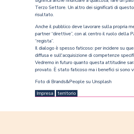
significa anche rinunciare a qualcosa, fare un passo
Terzo Settore. Un altro dei significati di questo
risultato.
Anche il pubblico deve lavorare sulla propria m
partner “direttive”, con al centro il ruolo della
“regista”.
Il dialogo è spesso faticoso: per incidere su qu
diffusa e sull'acquisizione di competenze specif
Vedremo in futuro quanto questa attitudine sarà
provato. È stato faticoso ma i benefici si sono v
Foto di
Brands&People
su
Unsplash
Impresa
territorio