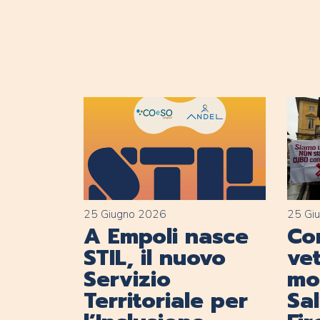
25 Giugno 2026
25 Gi
A Empoli nasce
Con
STIL, il nuovo
vet
Servizio
mob
Territoriale per
Sa