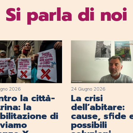
Si parla di noi
ugno 2026
24 Giugno 2026
tro la città-
La crisi
rina: la
dell’abitare:
ilitazione di
cause, sfide 
lviamo
possibili