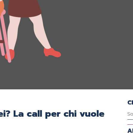
C
i? La call per chi vuole
A