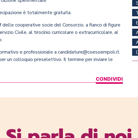
otazione sperimentale.
rtecipazione è totalmente gratuita.
ff delle cooperative socie del Consorzio, a fianco di figure
izio Civile, al tirocinio curricolare o extracurricolare, al
o.
v formativo e professionale a candidature@coesoempoli.it.
er un colloquio preselettivo. Il termine per inviare le
CONDIVIDI
Si parla di noi