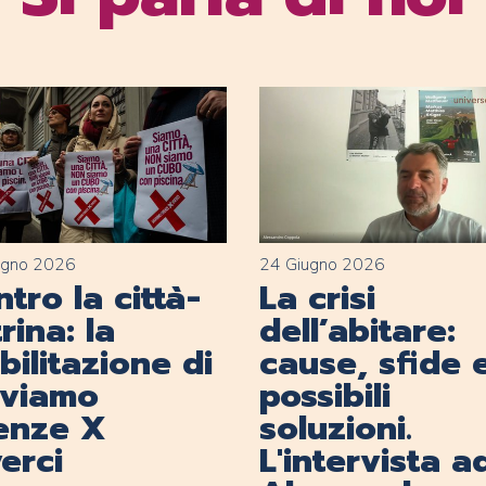
ugno 2026
24 Giugno 2026
tro la città-
La crisi
rina: la
dell’abitare:
ilitazione di
cause, sfide 
lviamo
possibili
renze X
soluzioni.
erci
L'intervista a