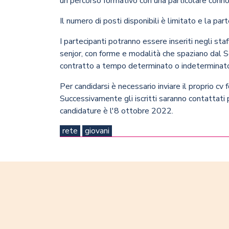
un percorso formativo con una particolare conn
Il numero di posti disponibili è limitato e la pa
I partecipanti potranno essere inseriti negli sta
senjor, con forme e modalità che spaziano dal Serv
contratto a tempo determinato o indeterminat
Per candidarsi è necessario inviare il proprio c
Successivamente gli iscritti saranno contattati p
candidature è l'8 ottobre 2022.
rete
giovani