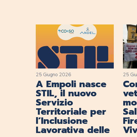
25 Giugno 2026
25 Gi
A Empoli nasce
Con
STIL, il nuovo
vet
Servizio
mob
Territoriale per
Sa
l’Inclusione
Fi
Lavorativa delle
Viv